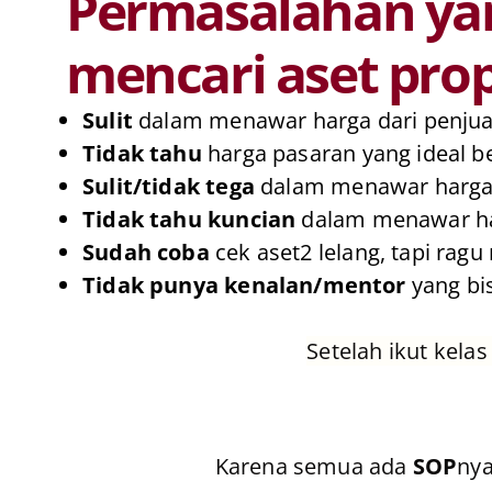
Permasalahan yan
mencari aset prop
Sulit
dalam menawar harga dari penjua
Tidak tahu
harga pasaran yang ideal 
Sulit/tidak tega
dalam menawar harga 
Tidak tahu kuncian
dalam menawar har
Sudah coba
cek aset2 lelang, tapi ra
Tidak punya kenalan/mentor
yang bi
Setelah ikut kela
Karena semua ada
SOP
nya