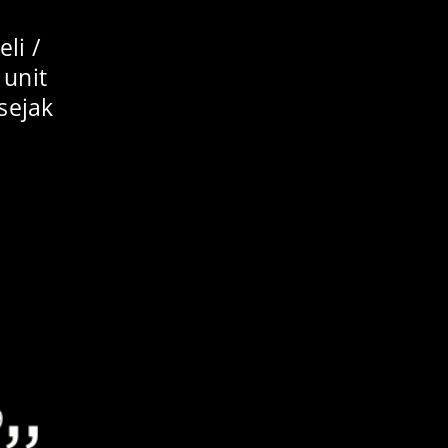
li /
 unit
sejak