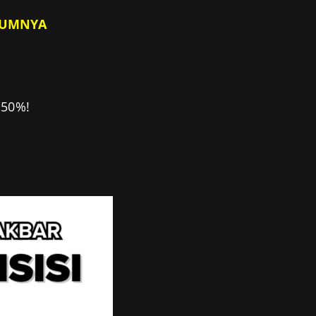
ELUMNYA
150%!