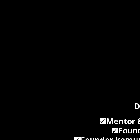
D
Mentor &
Found
Founder komun