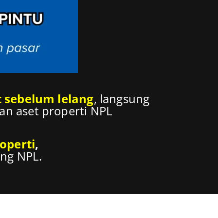
t sebelum lelang
, langsung
san aset properti NPL
roperti
,
ng NPL.