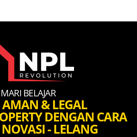
MARI BELAJAR
 AMAN & LEGAL
ROPERTY DENGAN CARA
- NOVASI - LELANG